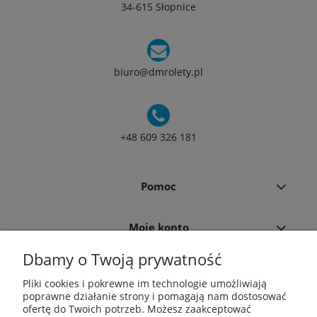
34-615 Słopnice
biuro@dmrolety.pl
+48 609 326 181
Pomoc
Moje konto
Dbamy o Twoją prywatność
Płatności i dostawa
Pliki cookies i pokrewne im technologie umożliwiają
poprawne działanie strony i pomagają nam dostosować
ofertę do Twoich potrzeb. Możesz zaakceptować
O nas