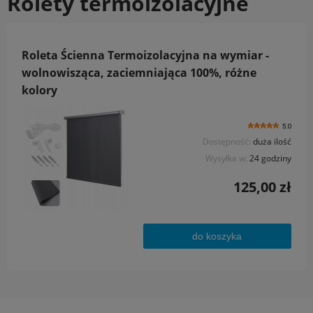
Rolety termoizolacyjne
Roleta Ścienna Termoizolacyjna na wymiar -
wolnowisząca, zaciemniająca 100%, różne
kolory
5.0
Dostępność:
duża ilość
Wysyłka w:
24 godziny
125,00 zł
do koszyka